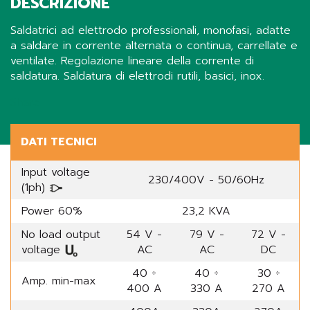
DESCRIZIONE
Saldatrici ad elettrodo professionali, monofasi, adatte
a saldare in corrente alternata o continua, carrellate e
ventilate. Regolazione lineare della corrente di
saldatura. Saldatura di elettrodi rutili, basici, inox.
Share
DATI TECNICI
Input voltage
230/400V - 50/60Hz
(1ph)
Power 60%
23,2 KVA
No load output
54 V -
79 V -
72 V -
voltage
AC
AC
DC
40 ÷
40 ÷
30 ÷
Amp. min-max
400 A
330 A
270 A