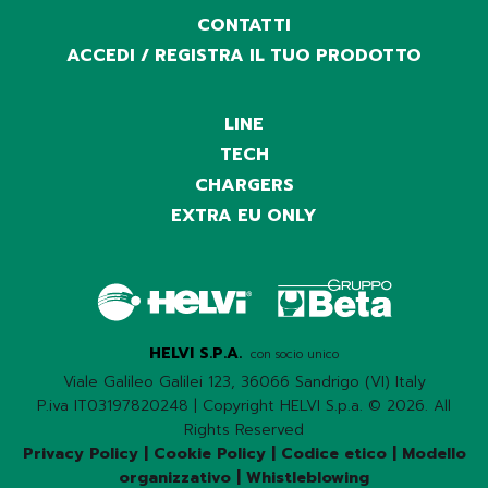
CONTATTI
ACCEDI / REGISTRA IL TUO PRODOTTO
LINE
TECH
CHARGERS
EXTRA EU ONLY
HELVI S.P.A.
con socio unico
Viale Galileo Galilei 123, 36066 Sandrigo (VI) Italy
P.iva IT03197820248 | Copyright HELVI S.p.a. © 2026. All
Rights Reserved
Privacy Policy
|
Cookie Policy
|
Codice etico
|
Modello
organizzativo
|
Whistleblowing