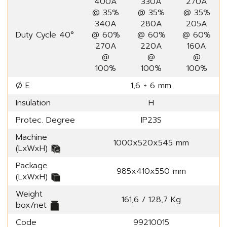
400A
330A
270A
@ 35%
@ 35%
@ 35%
340A
280A
205A
Duty Cycle 40°
@ 60%
@ 60%
@ 60%
270A
220A
160A
@
@
@
100%
100%
100%
Ø E
1,6 ÷ 6 mm
Insulation
H
Protec. Degree
IP23S
Machine
1000x520x545 mm
(LxWxH)
Package
985x410x550 mm
(LxWxH)
Weight
161,6 / 128,7 Kg
box/net
Code
99210015