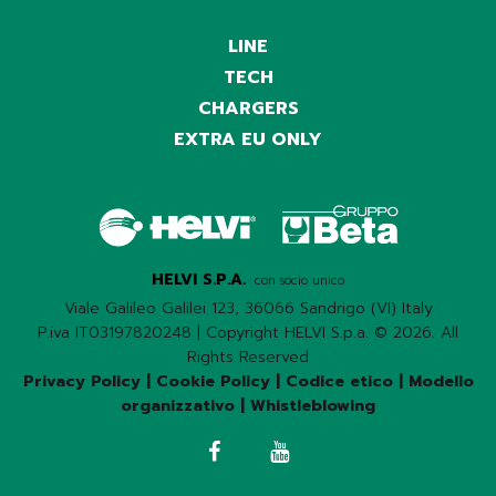
LINE
TECH
CHARGERS
EXTRA EU ONLY
HELVI S.P.A.
con socio unico
Viale Galileo Galilei 123, 36066 Sandrigo (VI) Italy
P.iva IT03197820248 | Copyright HELVI S.p.a. © 2026. All
Rights Reserved
Privacy Policy
|
Cookie Policy
|
Codice etico
|
Modello
organizzativo
|
Whistleblowing