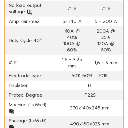
No load output
71 V
71 V
voltage
Amp. min-max
5÷ 140 A
5 ÷ 200 A
110A @
200A @
40%
25%
Duty Cycle 40°
100A @
120A @
60%
60%
1,6 ÷ 3,25
Ø E
1,6 ÷ 5 mm
mm
Electrode type
6011-6013 - 7018
Insulation
H
Protec. Degree
IP22S
Machine (LxWxH)
370x140x245 mm
Package (LxWxH)
490x180x335 mm