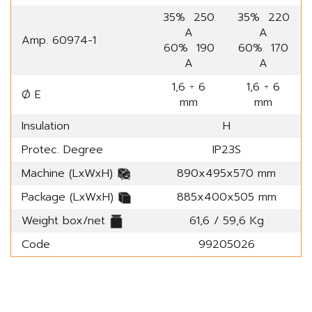
35% 250
35% 220
A
A
Amp. 60974-1
60% 190
60% 170
A
A
1,6 ÷ 6
1,6 ÷ 6
Ø E
mm
mm
Insulation
H
Protec. Degree
IP23S
Machine (LxWxH)
890x495x570 mm
Package (LxWxH)
885x400x505 mm
Weight box/net
61,6 / 59,6 Kg
Code
99205026