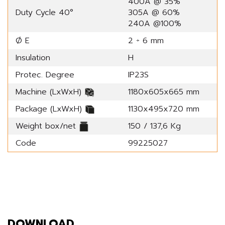
400A @ 35%
Duty Cycle 40°
305A @ 60%
240A @100%
Ø E
2 ÷ 6 mm
Insulation
H
Protec. Degree
IP23S
Machine (LxWxH)
1180x605x665 mm
Package (LxWxH)
1130x495x720 mm
Weight box/net
150 / 137,6 Kg
Code
99225027
DOWNLOAD