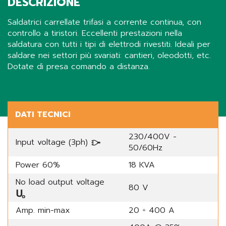
DESCRIZIONE
Saldatrici carrellate trifasi a corrente continua, con
controllo a tiristori. Eccellenti prestazioni nella
saldatura con tutti i tipi di elettrodi rivestiti. Ideali per
saldare nei settori più svariati: cantieri, oleodotti, etc.
Dotate di presa comando a distanza.
Share
DATI TECNICI
230/400V -
Input voltage (3ph)
50/60Hz
Power 60%
18 KVA
No load output voltage
80 V
Amp. min-max
20 ÷ 400 A