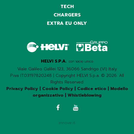
TECH
CHARGERS
EXTRA EU ONLY
HELVI S.P.A.
con socio unico
Viale Galileo Galilei 123, 36066 Sandrigo (VI) Italy
P.iva IT03197820248 | Copyright HELVI S.p.a. © 2026. All
Rights Reserved
Privacy Policy
|
Cookie Policy
|
Codice etico
|
Modello
organizzativo
|
Whistleblowing
innove.it