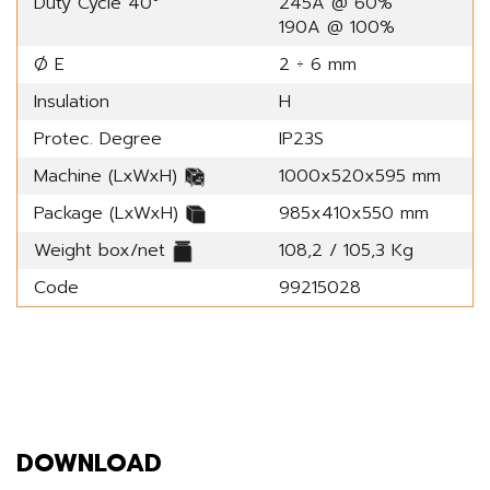
Duty Cycle 40°
245A @ 60%
190A @ 100%
Ø E
2 ÷ 6 mm
Insulation
H
Protec. Degree
IP23S
Machine (LxWxH)
1000x520x595 mm
Package (LxWxH)
985x410x550 mm
Weight box/net
108,2 / 105,3 Kg
Code
99215028
DOWNLOAD