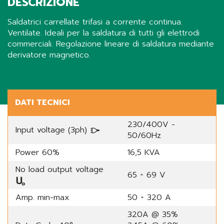
DESCRIZIONE
Saldatrici carrellate trifasi a corrente continua.
Ventilate. Ideali per la saldatura di tutti gli elettrodi
commerciali. Regolazione lineare di saldatura mediante
derivatore magnetico.
Share
DATI TECNICI
230/400V -
Input voltage (3ph)
50/60Hz
Power 60%
16,5 KVA
No load output voltage
65 ÷ 69 V
Amp. min-max
50 ÷ 320 A
320A @ 35%