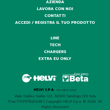
AZIENDA
LAVORA CON NOI
CONTATTI
ACCEDI / REGISTRA IL TUO PRODOTTO
LINE
TECH
CHARGERS
EXTRA EU ONLY
HELVI S.P.A.
con socio unico
Viale Galileo Galilei 123, 36066 Sandrigo (VI) Italy
P.iva IT03197820248 | Copyright HELVI S.p.a. © 2026. All
Rights Reserved