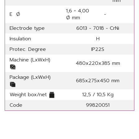
mm
1,6 ÷ 4,00
E Ø
-
Ø mm
Electrode type
6013 - 7018 - CrNi
Insulation
H
Protec. Degree
IP22S
Machine (LxWxH)
480x220x385 mm
Package (LxWxH)
685x275x450 mm
Weight box/net
12,5 / 10,5 Kg
Code
99820051