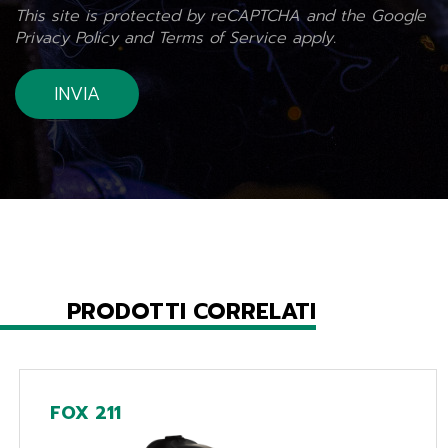
This site is protected by reCAPTCHA and the Google
Privacy Policy
and
Terms of Service
apply.
PRODOTTI CORRELATI
FOX 211