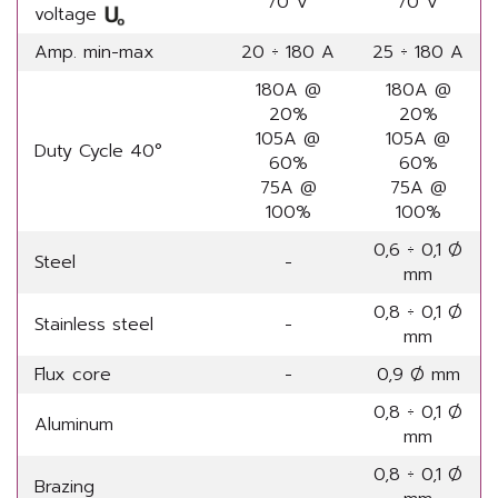
70 V
70 V
voltage
Amp. min-max
20 ÷ 180 A
25 ÷ 180 A
180A @
180A @
20%
20%
105A @
105A @
Duty Cycle 40°
60%
60%
75A @
75A @
100%
100%
0,6 ÷ 0,1 Ø
Steel
-
mm
0,8 ÷ 0,1 Ø
Stainless steel
-
mm
Flux core
-
0,9 Ø mm
0,8 ÷ 0,1 Ø
Aluminum
mm
0,8 ÷ 0,1 Ø
Brazing