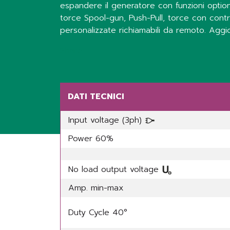
espandere il generatore con funzioni optiona
torce Spool-gun, Push-Pull, torce con control
personalizzate richiamabili da remoto. Aggior
Share
DATI TECNICI
Input voltage (3ph)
Power 60%
No load output voltage
Amp. min-max
Duty Cycle 40°