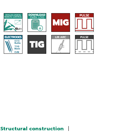
Structural construction
|