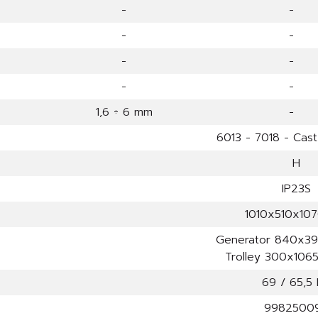
-
-
-
-
-
-
-
-
1,6 ÷ 6 mm
-
6013 - 7018 - Cast 
H
IP23S
1010x510x10
Generator 840x3
Trolley 300x10
69 / 65,5
9982500