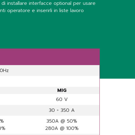
 di installare interfacce optional per usare
 operatore e inserirli in liste lavoro
0Hz
MIG
60 V
30 ÷ 350 A
0%
350A @ 50%
0%
280A @ 100%