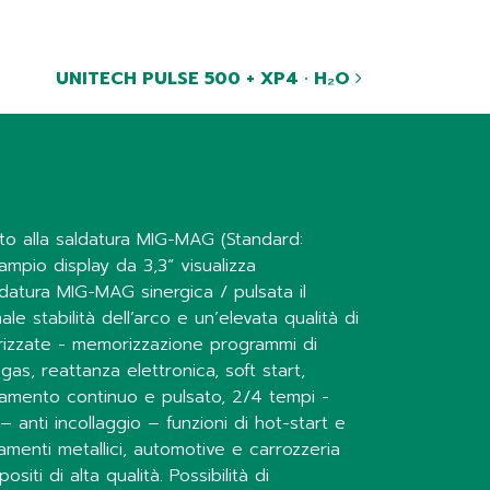
UNITECH PULSE 500 + XP4 · H₂O
to alla saldatura MIG-MAG (Standard:
ampio display da 3,3” visualizza
ldatura MIG-MAG sinergica / pulsata il
stabilità dell’arco e un’elevata qualità di
rizzate - memorizzazione programmi di
s, reattanza elettronica, soft start,
ionamento continuo e pulsato, 2/4 tempi -
– anti incollaggio – funzioni di hot-start e
amenti metallici, automotive e carrozzeria
iti di alta qualità. Possibilità di