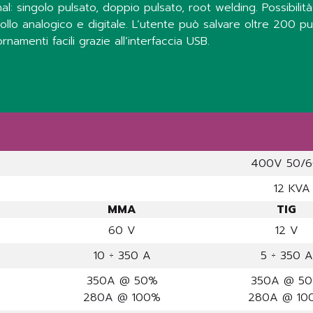
l: singolo pulsato, doppio pulsato, root welding. Possibilità
lo analogico e digitale. L’utente può salvare oltre 200 punti
namenti facili grazie all’interfaccia USB.
400V 50/6
12 KVA
MMA
TIG
60 V
12 V
10 ÷ 350 A
5 ÷ 350 A
350A @ 50%
350A @ 5
280A @ 100%
280A @ 10