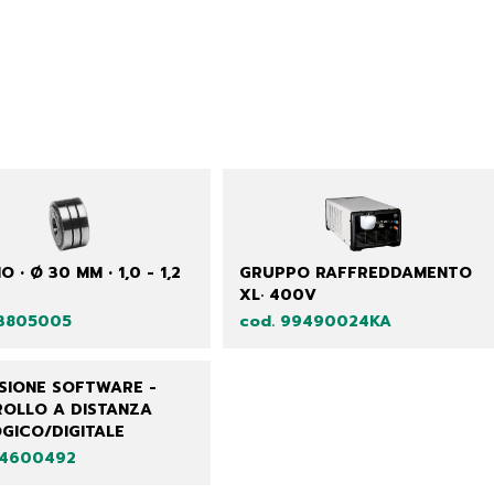
O • Ø 30 MM • 1,0 - 1,2
GRUPPO RAFFREDDAMENTO
XL· 400V
33805005
cod. 99490024KA
SIONE SOFTWARE -
OLLO A DISTANZA
GICO/DIGITALE
04600492