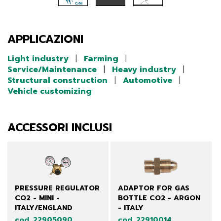
APPLICAZIONI
Light industry
|
Farming
|
Service/Maintenance
|
Heavy industry
|
Structural construction
|
Automotive
|
Vehicle customizing
ACCESSORI INCLUSI
PRESSURE REGULATOR
ADAPTOR FOR GAS
CO2 - MINI -
BOTTLE CO2 - ARGON
ITALY/ENGLAND
- ITALY
cod. 22905090
cod. 22910014