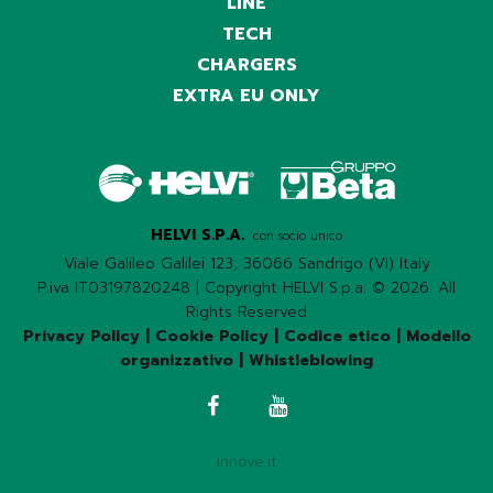
LINE
TECH
CHARGERS
EXTRA EU ONLY
HELVI S.P.A.
con socio unico
Viale Galileo Galilei 123, 36066 Sandrigo (VI) Italy
P.iva IT03197820248 | Copyright HELVI S.p.a. © 2026. All
Rights Reserved
Privacy Policy
|
Cookie Policy
|
Codice etico
|
Modello
organizzativo
|
Whistleblowing
innove.it