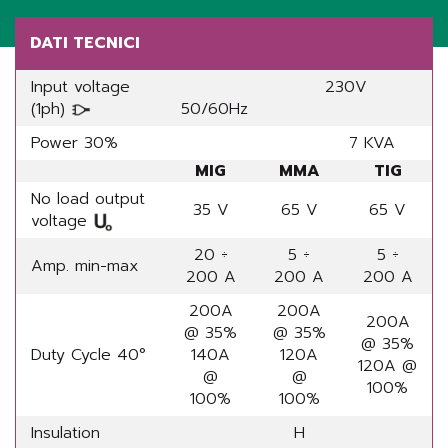
DATI TECNICI
Input voltage
230V
(1ph)
50/60Hz
Power 30%
7 KVA
MIG
MMA
TIG
No load output
35 V
65 V
65 V
voltage
20 ÷
5 ÷
5 ÷
Amp. min-max
200 A
200 A
200 A
200A
200A
200A
@ 35%
@ 35%
@ 35%
Duty Cycle 40°
140A
120A
120A @
@
@
100%
100%
100%
Insulation
H