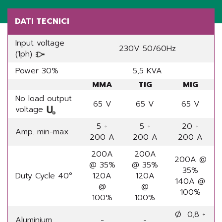
DATI TECNICI
Input voltage
230V 50/60Hz
(1ph)
Power 30%
5,5 KVA
MMA
TIG
MIG
No load output
65 V
65 V
65 V
voltage
5 ÷
5 ÷
20 ÷
Amp. min-max
200 A
200 A
200 A
200A
200A
200A @
@ 35%
@ 35%
35%
Duty Cycle 40°
120A
120A
140A @
@
@
100%
100%
100%
Ø 0,8 ÷
Aluminium
-
-