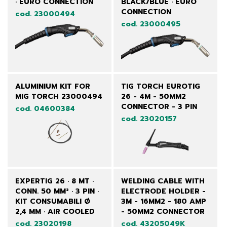
· EURO CONNECTION
BLACK/BLUE · EURO
CONNECTION
cod. 23000494
cod. 23000495
ALUMINIUM KIT FOR
TIG TORCH EUROTIG
MIG TORCH 23000494
26 - 4M - 50MM2
CONNECTOR - 3 PIN
cod. 04600384
cod. 23020157
EXPERTIG 26 · 8 MT ·
WELDING CABLE WITH
CONN. 50 MM² · 3 PIN ·
ELECTRODE HOLDER -
KIT CONSUMABILI Ø
3M - 16MM2 - 180 AMP
2,4 MM · AIR COOLED
- 50MM2 CONNECTOR
cod. 23020198
cod. 43205049K