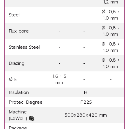
1,2 mm
Ø 0,6 ÷
Steel
-
-
1,0 mm
Ø 0,8 ÷
Flux core
-
-
1,0 mm
Ø 0,8 ÷
Stainless Steel
-
-
1,0 mm
Ø 0,8 ÷
Brazing
-
-
1,0 mm
1,6 ÷ 5
Ø E
-
-
mm
Insulation
H
Protec. Degree
IP22S
Machine
500x280x420 mm
(LxWxH)
Package