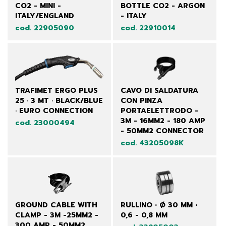
CO2 - MINI -
BOTTLE CO2 - ARGON
ITALY/ENGLAND
- ITALY
cod. 22905090
cod. 22910014
TRAFIMET ERGO PLUS
CAVO DI SALDATURA
25 · 3 MT · BLACK/BLUE
CON PINZA
· EURO CONNECTION
PORTAELETTRODO -
3M - 16MM2 - 180 AMP
cod. 23000494
- 50MM2 CONNECTOR
cod. 43205098K
GROUND CABLE WITH
RULLINO • Ø 30 MM •
CLAMP - 3M -25MM2 -
0,6 - 0,8 MM
300 AMP - 50MM2