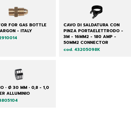
OR FOR GAS BOTTLE
CAVO DI SALDATURA CON
 ARGON - ITALY
PINZA PORTAELETTRODO -
3M - 16MM2 - 180 AMP -
22910014
50MM2 CONNECTOR
cod. 43205098K
O • Ø 30 MM • 0,8 - 1,0
PER ALLUMINIO
33805104