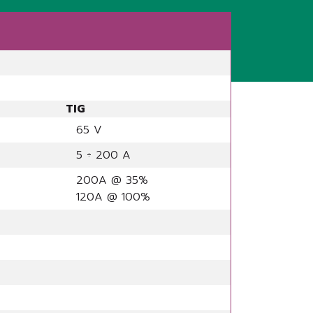
TIG
65 V
5 ÷ 200 A
200A @ 35%
120A @ 100%