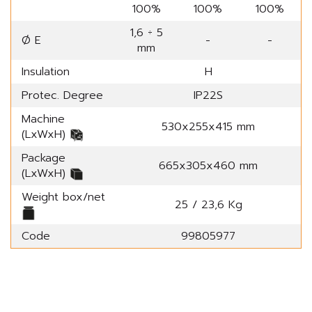
100%
100%
100%
1,6 ÷ 5
Ø E
-
-
mm
Insulation
H
Protec. Degree
IP22S
Machine
530x255x415 mm
(LxWxH)
Package
665x305x460 mm
(LxWxH)
Weight box/net
25 / 23,6 Kg
Code
99805977