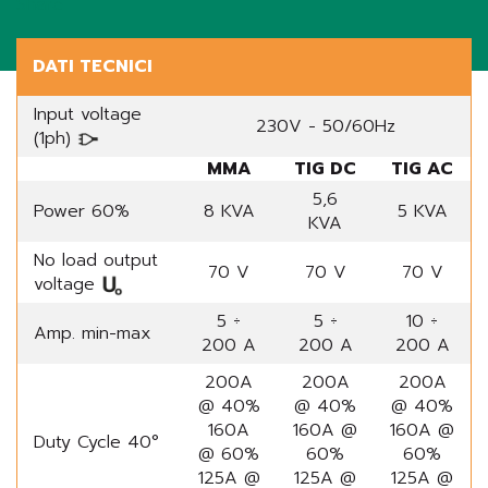
Share
DATI TECNICI
Input voltage
230V - 50/60Hz
(1ph)
MMA
TIG DC
TIG AC
5,6
Power 60%
8 KVA
5 KVA
KVA
No load output
70 V
70 V
70 V
voltage
5 ÷
5 ÷
10 ÷
Amp. min-max
200 A
200 A
200 A
200A
200A
200A
@ 40%
@ 40%
@ 40%
160A
160A @
160A @
Duty Cycle 40°
@ 60%
60%
60%
125A @
125A @
125A @