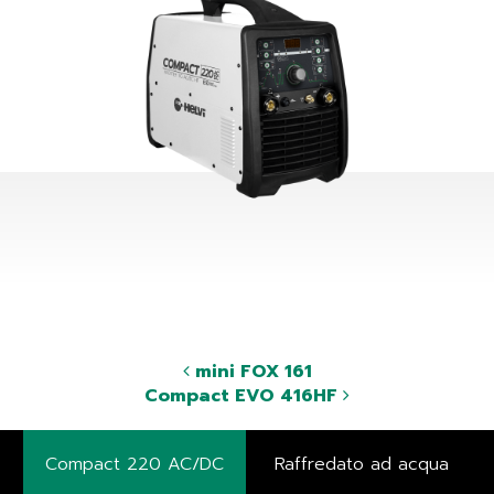
mini FOX 161
Compact EVO 416HF
Compact 220 AC/DC
Raffredato ad acqua