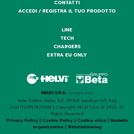
CONTATTI
ACCEDI / REGISTRA IL TUO PRODOTTO
LINE
TECH
CHARGERS
EXTRA EU ONLY
HELVI S.P.A.
con socio unico
Viale Galileo Galilei 123, 36066 Sandrigo (VI) Italy
P.iva IT03197820248 | Copyright HELVI S.p.a. © 2026. All
Rights Reserved
Privacy Policy
|
Cookie Policy
|
Codice etico
|
Modello
organizzativo
|
Whistleblowing