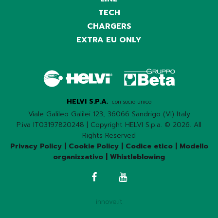
TECH
CHARGERS
EXTRA EU ONLY
HELVI S.P.A.
con socio unico
Viale Galileo Galilei 123, 36066 Sandrigo (VI) Italy
P.iva IT03197820248 | Copyright HELVI S.p.a. © 2026. All
Rights Reserved
Privacy Policy
|
Cookie Policy
|
Codice etico
|
Modello
organizzativo
|
Whistleblowing
innove.it