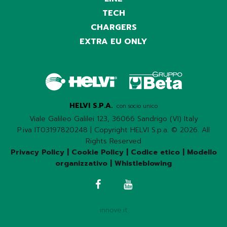
TECH
CHARGERS
EXTRA EU ONLY
HELVI S.P.A.
con socio unico
Viale Galileo Galilei 123, 36066 Sandrigo (VI) Italy
P.iva IT03197820248 | Copyright HELVI S.p.a. © 2026. All
Rights Reserved
Privacy Policy
|
Cookie Policy
|
Codice etico
|
Modello
organizzativo
|
Whistleblowing
innove.it