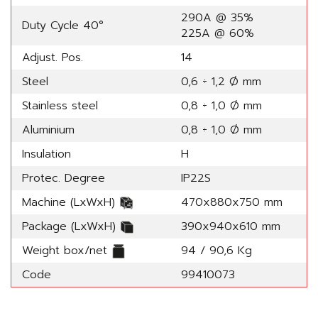
290A @ 35%
Duty Cycle 40°
225A @ 60%
Adjust. Pos.
14
Steel
0,6 ÷ 1,2 Ø mm
Stainless steel
0,8 ÷ 1,0 Ø mm
Aluminium
0,8 ÷ 1,0 Ø mm
Insulation
H
Protec. Degree
IP22S
Machine (LxWxH)
470x880x750 mm
Package (LxWxH)
390x940x610 mm
Weight box/net
94 / 90,6 Kg
Code
99410073