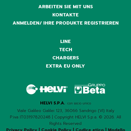
ARBEITEN SIE MIT UNS
KONTAKTE
ANMELDEN/ IHRE PRODUKTE REGISTRIEREN
LINE
TECH
CHARGERS
EXTRA EU ONLY
HELVI S.P.A.
con socio unico
Viale Galileo Galilei 123, 36066 Sandrigo (VI) Italy
P.iva IT03197820248 | Copyright HELVI S.p.a. © 2026. All
Rights Reserved
Privacy Policy
|
Cookie Policy
|
Codice etico
|
Modello