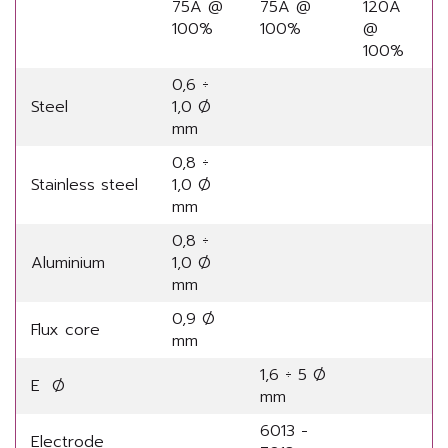
75A @
75A @
120A
100%
100%
@
100%
0,6 ÷
Steel
1,0 Ø
mm
0,8 ÷
Stainless steel
1,0 Ø
mm
0,8 ÷
Aluminium
1,0 Ø
mm
0,9 Ø
Flux core
mm
1,6 ÷ 5 Ø
E Ø
mm
6013 -
Electrode