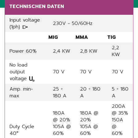
TECHNISCHEN DATEN
Input voltage
230V - 50/60Hz
(1ph)
MIG
MMA
TIG
2,2
Power 60%
2,4 KW
2,8 KW
KW
No load
output
70 V
70 V
70 V
voltage
Amp. min-
25 ÷
20 ÷ 180
5 ÷ 180
max
180 A
A
A
200A
180A
180A @
@ 35%
@ 20%
20%
150A
Duty Cycle
105A @
105A @
@
40°
60%
60%
60%