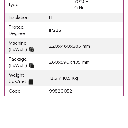
7018 -
type
CrNi
Insulation
H
Protec.
IP22S
Degree
Machine
220x480x385 mm
(LxWxH)
Package
260x590x435 mm
(LxWxH)
Weight
12,5 / 10,5 Kg
box/net
Code
99820052