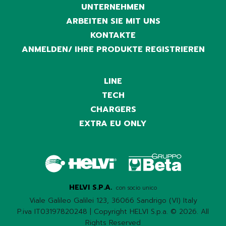
UNTERNEHMEN
ARBEITEN SIE MIT UNS
KONTAKTE
ANMELDEN/ IHRE PRODUKTE REGISTRIEREN
LINE
TECH
CHARGERS
EXTRA EU ONLY
HELVI S.P.A.
con socio unico
Viale Galileo Galilei 123, 36066 Sandrigo (VI) Italy
P.iva IT03197820248 | Copyright HELVI S.p.a. © 2026. All
Rights Reserved