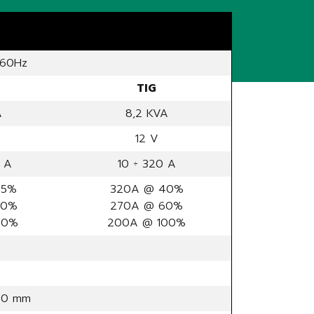
/60Hz
TIG
A
8,2 KVA
12 V
 A
10 ÷ 320 A
45%
320A @ 40%
60%
270A @ 60%
00%
200A @ 100%
40 mm