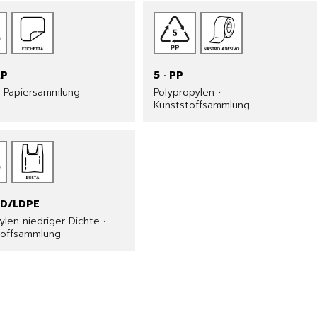
AP
5 · PP
• Papiersammlung
Polypropylen •
Kunststoffsammlung
LD/LDPE
ylen niedriger Dichte •
toffsammlung