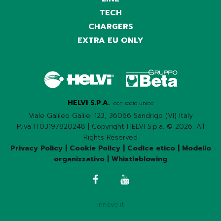
TECH
CHARGERS
EXTRA EU ONLY
HELVI S.P.A.
con socio unico
Viale Galileo Galilei 123, 36066 Sandrigo (VI) Italy
P.iva IT03197820248 | Copyright HELVI S.p.a. © 2026. All
Rights Reserved
Privacy Policy
|
Cookie Policy
|
Codice etico
|
Modello
organizzativo
|
Whistleblowing
innove.it