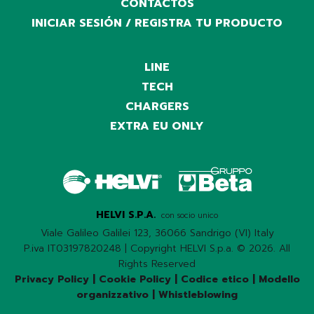
CONTACTOS
INICIAR SESIÓN / REGISTRA TU PRODUCTO
LINE
TECH
CHARGERS
EXTRA EU ONLY
HELVI S.P.A.
con socio unico
Viale Galileo Galilei 123, 36066 Sandrigo (VI) Italy
P.iva IT03197820248 | Copyright HELVI S.p.a. © 2026. All
Rights Reserved
Privacy Policy
|
Cookie Policy
|
Codice etico
|
Modello
organizzativo
|
Whistleblowing