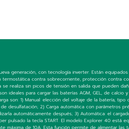
eva generación, con tecnología inverter. Están equipados 
n termostática contra sobrecorriente, protección contra cor
 se realiza sin picos de tensión en salida que pueden daña
 son ideales para cargar las baterías AGM, GEL, de calcio
a son: 1) Manual: elección del voltaje de la batería, tipo
de desulfatación; 2) Carga automática con parámetros pré
ilizarla automáticamente después; 3) Automática: el cargad
r pulsado la tecla START. El modelo Explorer 40 está eq
ente máxima de 10A. Esta función permite de alimentar las ta