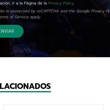
ación, ir a la Página de la
Privacy Policy
.
site is protected by reCAPTCHA and the Google
Privacy Po
erms of Service
apply.
ELACIONADOS