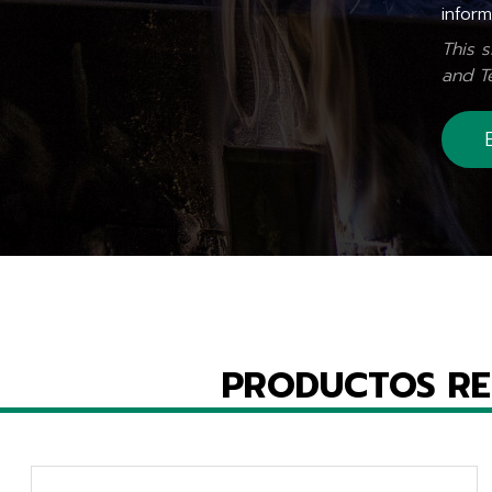
inform
This 
and
T
PRODUCTOS R