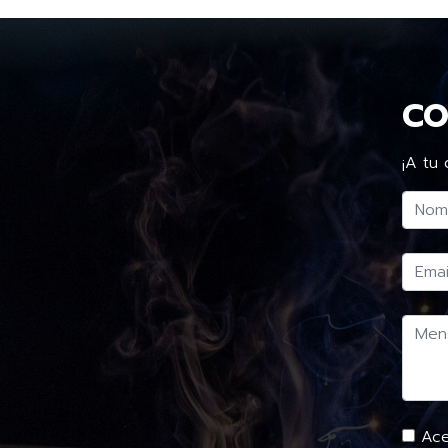
CO
¡A tu 
Acep