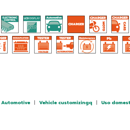
Automotive
|
Vehicle customizingq
|
Uso domest