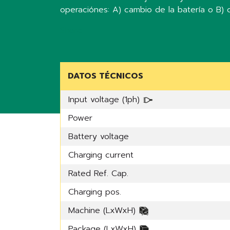
operaciónes: A) cambio de la batería o B) 
Share
DATOS TÉCNICOS
Input voltage (1ph)
Power
Battery voltage
Charging current
Rated Ref. Cap.
Charging pos.
Machine (LxWxH)
Package (LxWxH)