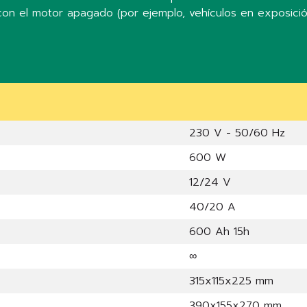
con el motor apagado (por ejemplo, vehículos en exposició
230 V - 50/60 Hz
600 W
12/24 V
40/20 A
600 Ah 15h
∞
315x115x225 mm
390x155x270 mm