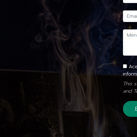
Acep
inform
This 
and
T