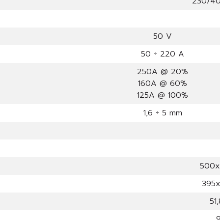
230/40
50 V
50 ÷ 220 A
250A @ 20%
160A @ 60%
125A @ 100%
1,6 ÷ 5 mm
500x
395
51