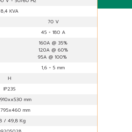
0 V - 50/60 Hz
8,4 KVA
70 V
45 ÷ 180 A
160A @ 35%
120A @ 60%
95A @ 100%
1,6 ÷ 5 mm
H
IP23S
910xx530 mm
x795x460 mm
,8 / 49,8 Kg
99205028