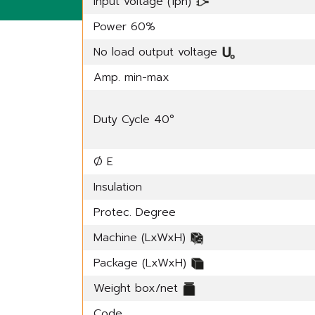
Input voltage (1ph)
Power 60%
No load output voltage
Amp. min-max
Duty Cycle 40°
Ø E
Insulation
Protec. Degree
Machine (LxWxH)
Package (LxWxH)
Weight box/net
Code