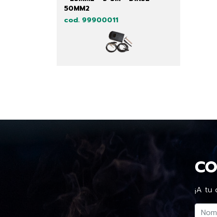
50MM2
cod. 99900011
CO
¡A tu 