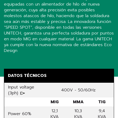
equipadas con un alimentador de hilo de nueva
generación, cuya alta precisión evita posibles
molestos atascos de hilo, haciendo que la soldadura
sea aún más estable y precisa. La innovadora función
“SPEED SPOT”, disponible en todas las versiones
UNITECH, garantiza una perfecta soldadura por puntos
en modo MIG en cualquier material. La gama UNITECH
ya cumple con la nueva normativa de estándares Eco
Design
Share
DATOS TÉCNICOS
Input voltage
400V - 50/60Hz
(3ph)
MIG
MMA
TIG
12,1
10,3
9,4
Power 60%
KVA
KVA
KVA