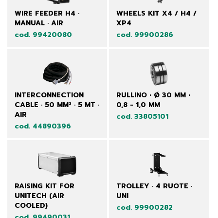
WIRE FEEDER H4 ·
WHEELS KIT X4 / H4 /
MANUAL · AIR
XP4
cod. 99420080
cod. 99900286
INTERCONNECTION
RULLINO • Ø 30 MM •
CABLE · 50 MM² · 5 MT ·
0,8 - 1,0 MM
AIR
cod. 33805101
cod. 44890396
RAISING KIT FOR
TROLLEY · 4 RUOTE ·
UNITECH (AIR
UNI
COOLED)
cod. 99900282
cod. 99490031