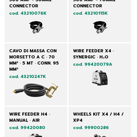
CONNECTOR
CONNECTOR
cod. 43210076K
cod. 43210115K
CAVO DI MASSA CON
WIRE FEEDER X4 ·
MORSETTO A C · 70
SYNERGIC · H₂O
MM² · 5 MT · CONN. 95
cod. 99420079A
MM²
cod. 43210247K
WIRE FEEDER H4 ·
WHEELS KIT X4 / H4 /
MANUAL · AIR
XP4
cod. 99420080
cod. 99900286