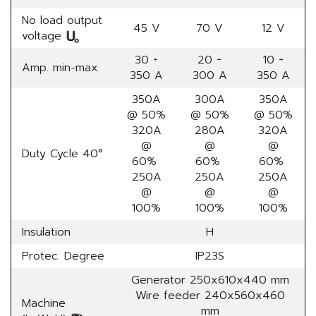
No load output
45 V
70 V
12 V
voltage
30 ÷
20 ÷
10 ÷
Amp. min-max
350 A
300 A
350 A
350A
300A
350A
@ 50%
@ 50%
@ 50%
320A
280A
320A
@
@
@
Duty Cycle 40°
60%
60%
60%
250A
250A
250A
@
@
@
100%
100%
100%
Insulation
H
Protec. Degree
IP23S
Generator 250x610x440 mm
Wire feeder 240x560x460
Machine
mm