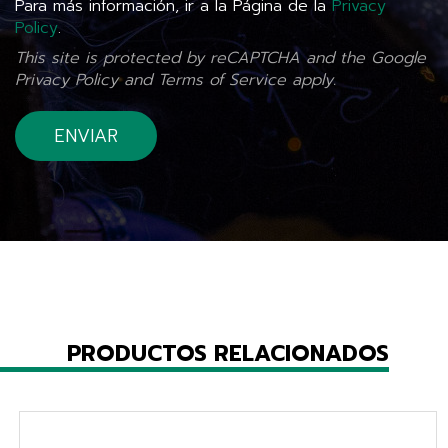
Para más información, ir a la Página de la
Privacy
Policy
.
This site is protected by reCAPTCHA and the Google
Privacy Policy
and
Terms of Service
apply.
PRODUCTOS RELACIONADOS