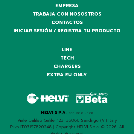
EMPRESA
TRABAJA CON NOSOSTROS
CONTACTOS
INICIAR SESIÓN / REGISTRA TU PRODUCTO
LINE
TECH
CHARGERS
EXTRA EU ONLY
HELVI S.P.A.
con socio unico
Viale Galileo Galilei 123, 36066 Sandrigo (VI) Italy
P.iva IT03197820248 | Copyright HELVI S.p.a. © 2026. All
Rights Reserved