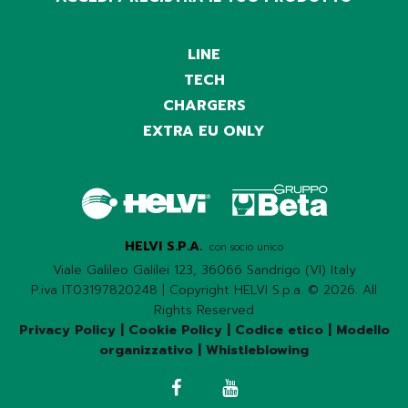
LINE
TECH
CHARGERS
EXTRA EU ONLY
HELVI S.P.A.
con socio unico
Viale Galileo Galilei 123, 36066 Sandrigo (VI) Italy
P.iva IT03197820248 | Copyright HELVI S.p.a. © 2026. All
Rights Reserved
Privacy Policy
|
Cookie Policy
|
Codice etico
|
Modello
organizzativo
|
Whistleblowing