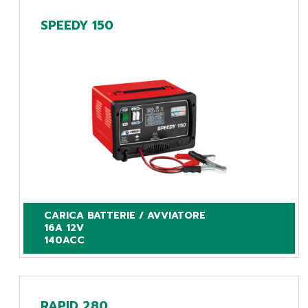
SPEEDY 150
CARICA BATTERIE / AVVIATORE

16A 12V

140ACC
RAPID 280