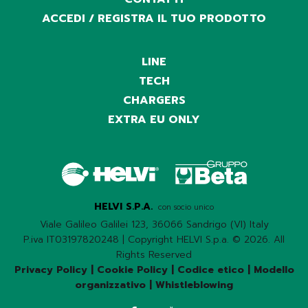
ACCEDI / REGISTRA IL TUO PRODOTTO
LINE
TECH
CHARGERS
EXTRA EU ONLY
HELVI S.P.A.
con socio unico
Viale Galileo Galilei 123, 36066 Sandrigo (VI) Italy
P.iva IT03197820248 | Copyright HELVI S.p.a. © 2026. All
Rights Reserved
Privacy Policy
|
Cookie Policy
|
Codice etico
|
Modello
organizzativo
|
Whistleblowing