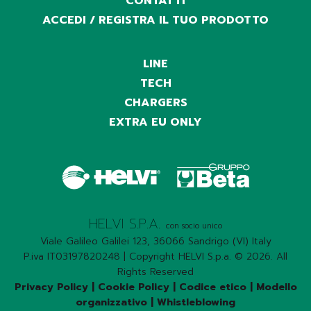
CONTATTI
ACCEDI / REGISTRA IL TUO PRODOTTO
LINE
TECH
CHARGERS
EXTRA EU ONLY
HELVI S.P.A.
con socio unico
Viale Galileo Galilei 123, 36066 Sandrigo (VI) Italy
P.iva IT03197820248 | Copyright HELVI S.p.a. © 2026. All
Rights Reserved
Privacy Policy
|
Cookie Policy
|
Codice etico
|
Modello
organizzativo
|
Whistleblowing