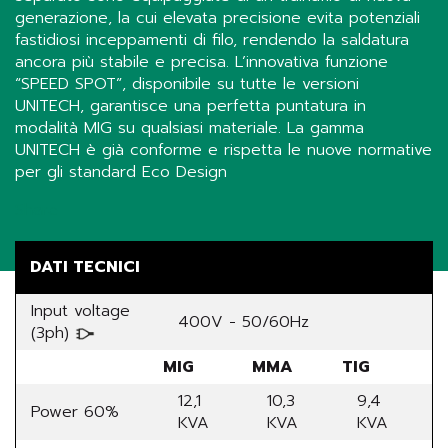
generazione, la cui elevata precisione evita potenziali
fastidiosi inceppamenti di filo, rendendo la saldatura
ancora più stabile e precisa. L’innovativa funzione
“SPEED SPOT”, disponibile su tutte le versioni
UNITECH, garantisce una perfetta puntatura in
modalità MIG su qualsiasi materiale. La gamma
UNITECH è già conforme e rispetta le nuove normative
per gli standard Eco Design
Share
DATI TECNICI
Input voltage
400V - 50/60Hz
(3ph)
MIG
MMA
TIG
12,1
10,3
9,4
Power 60%
KVA
KVA
KVA