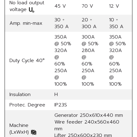
No load output
45 V
70 V
12 V
voltage
30 ÷
20 ÷
10 ÷
Amp. min-max
350 A
300 A
350 A
350A
300A
350A
@ 50%
@ 50%
@ 50%
320A
280A
320A
@
@
@
Duty Cycle 40°
60%
60%
60%
250A
250A
250A
@
@
@
100%
100%
100%
Insulation
H
Protec. Degree
IP23S
Generator 250x610x440 mm
Wire feeder 240x560x460
Machine
mm
(LxWxH)
Lifter 250x600x230 mm