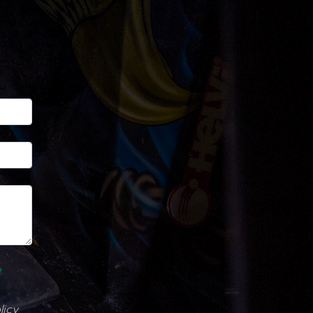
y
licy