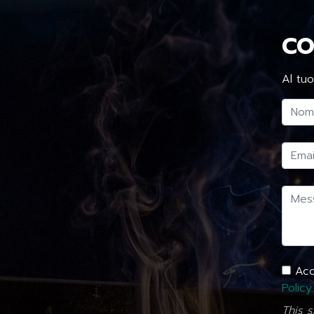
CO
Al tuo
Acco
Policy
This 