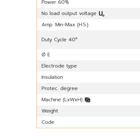
Power 60%
No load output voltage
Amp. Min-Max (H.S.)
Duty Cycle 40°
Ø E
Electrode type
Insulation
Protec. degree
Machine (LxWxH)
Weight
Code