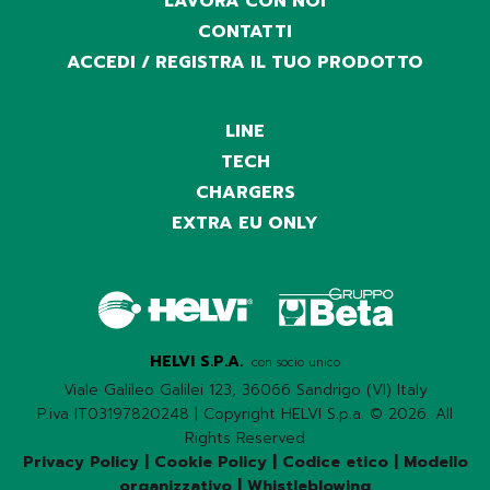
LAVORA CON NOI
CONTATTI
ACCEDI / REGISTRA IL TUO PRODOTTO
LINE
TECH
CHARGERS
EXTRA EU ONLY
HELVI S.P.A.
con socio unico
Viale Galileo Galilei 123, 36066 Sandrigo (VI) Italy
P.iva IT03197820248 | Copyright HELVI S.p.a. © 2026. All
Rights Reserved
Privacy Policy
|
Cookie Policy
|
Codice etico
|
Modello
organizzativo
|
Whistleblowing