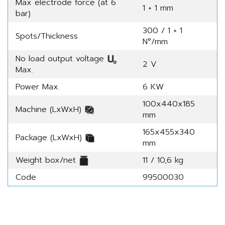
Max electrode force (at 6
1 + 1 mm
bar)
300 / 1 + 1
Spots/Thickness
N°/mm
No load output voltage
2 V
Max.
Power Max.
6 KW
100x440x185
Machine (LxWxH)
mm
165x455x340
Package (LxWxH)
mm
Weight box/net
11 / 10,6 kg
Code
99500030