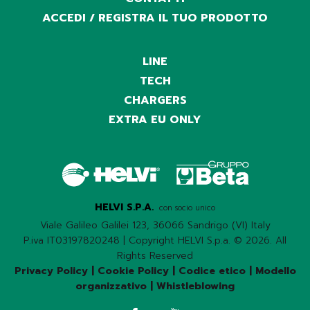
ACCEDI / REGISTRA IL TUO PRODOTTO
LINE
TECH
CHARGERS
EXTRA EU ONLY
HELVI S.P.A.
con socio unico
Viale Galileo Galilei 123, 36066 Sandrigo (VI) Italy
P.iva IT03197820248 | Copyright HELVI S.p.a. © 2026. All
Rights Reserved
Privacy Policy
|
Cookie Policy
|
Codice etico
|
Modello
organizzativo
|
Whistleblowing