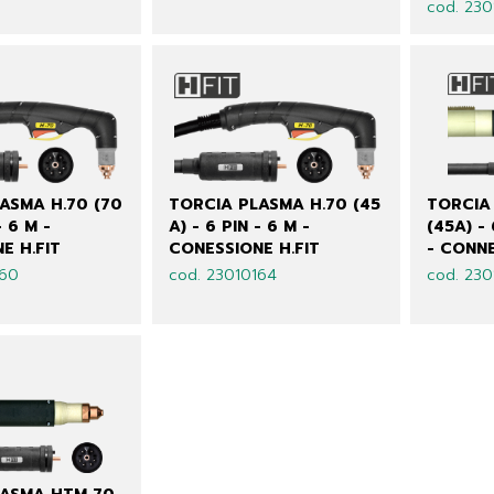
cod. 230
ASMA H.70 (70
TORCIA PLASMA H.70 (45
TORCIA
- 6 M -
A) - 6 PIN - 6 M -
(45A) -
E H.FIT
CONESSIONE H.FIT
- CONN
160
cod. 23010164
cod. 230