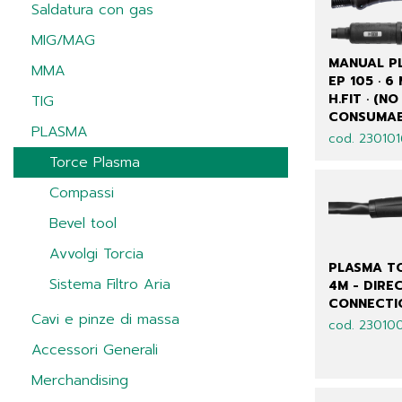
Saldatura con gas
MIG/MAG
MANUAL P
MMA
EP 105 · 6 
H.FIT · (NO
TIG
CONSUMAB
PLASMA
cod. 23010
Torce Plasma
Compassi
Bevel tool
Avvolgi Torcia
PLASMA TO
Sistema Filtro Aria
4M - DIRE
CONNECTI
Cavi e pinze di massa
cod. 23010
Accessori Generali
Merchandising