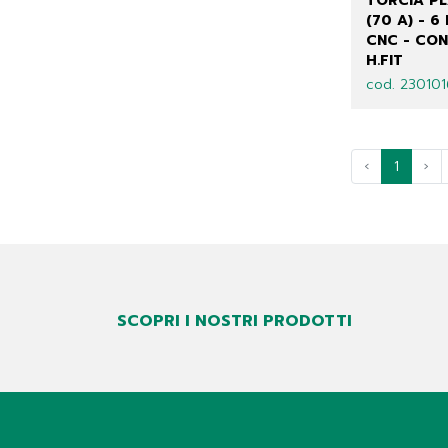
TORCIA P
(70 A) - 6 
CNC - CON
H.FIT
cod. 23010
‹
1
›
SCOPRI I NOSTRI PRODOTTI