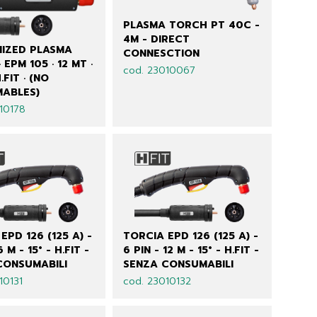
PLASMA TORCH PT 40C -
4M - DIRECT
IZED PLASMA
CONNESCTION
 EPM 105 · 12 MT ·
cod. 23010067
H.FIT · (NO
ABLES)
10178
EPD 126 (125 A) -
TORCIA EPD 126 (125 A) -
6 M - 15° - H.FIT -
6 PIN - 12 M - 15° - H.FIT -
CONSUMABILI
SENZA CONSUMABILI
10131
cod. 23010132