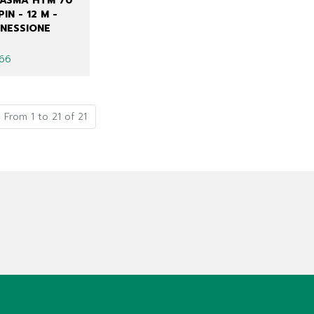
LASMA HTM 70
PIN - 12 M -
NESSIONE
166
From 1 to 21 of 21