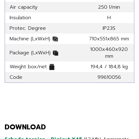
Air capacity
250 l/min
Insulation
H
Protec. Degree
IP23S
Machine (LxWxH)
710x551x865 mm
1000x460x920
Package (LxWxH)
mm
Weight box/net
194,4 / 184,8 kg
Code
99610056
DOWNLOAD