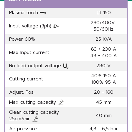
Plasma torch
LT 150
230/400V
Input voltage (3ph)
50/60Hz
Power 60%
25 KVA
83 ÷ 230 A
Max Input current
48 ÷ 400 A
No load output voltage
280 V
40% 150 A
Cutting current
100% 95 A
Adjust. Pos.
20 ÷ 160
Max cutting capacity
45 mm
Clean cutting capacity
40 mm
25cm/min
Air pressure
4,8 - 6,5 bar