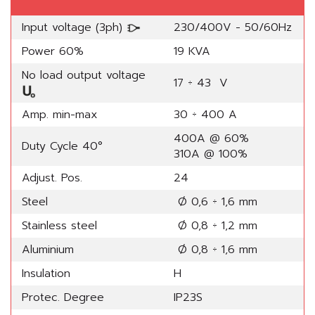
Input voltage (3ph)
230/400V - 50/60Hz
Power 60%
19 KVA
No load output voltage
17 ÷ 43 V
Amp. min-max
30 ÷ 400 A
400A @ 60%
Duty Cycle 40°
310A @ 100%
Adjust. Pos.
24
Steel
Ø 0,6 ÷ 1,6 mm
Stainless steel
Ø 0,8 ÷ 1,2 mm
Aluminium
Ø 0,8 ÷ 1,6 mm
Insulation
H
Protec. Degree
IP23S