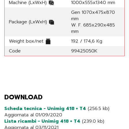
Machine (LxWxH)
1000x555x1340 mm
Gen 1070x475x870
mm
Package (LxWxH)
W. F. 685x290x485
mm
Weight box/net
192 / 174,6 Kg
Code
99425050K
DOWNLOAD
Scheda tecnica - Unimig 418 + T4
(256.5 kb)
Aggiornata al 01/09/2020
Lista ricambi - Unimig 418 + T4
(239.0 kb)
Aggiornata al 03/11/2021