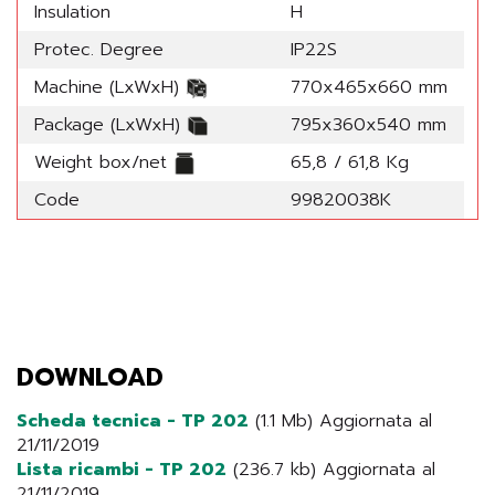
Insulation
H
Protec. Degree
IP22S
Machine (LxWxH)
770x465x660 mm
Package (LxWxH)
795x360x540 mm
Weight box/net
65,8 / 61,8 Kg
Code
99820038K
DOWNLOAD
Scheda tecnica - TP 202
(1.1 Mb) Aggiornata al
21/11/2019
Lista ricambi - TP 202
(236.7 kb) Aggiornata al
21/11/2019