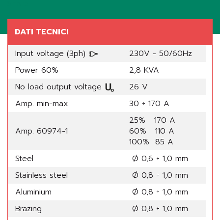
Share
DATI TECNICI
Input voltage (3ph)
230V - 50/60Hz
Power 60%
2,8 KVA
No load output voltage
26 V
Amp. min-max
30 ÷ 170 A
25% 170 A
Amp. 60974-1
60% 110 A
100% 85 A
Steel
Ø 0,6 ÷ 1,0 mm
Stainless steel
Ø 0,8 ÷ 1,0 mm
Aluminium
Ø 0,8 ÷ 1,0 mm
Brazing
Ø 0,8 ÷ 1,0 mm