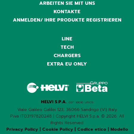
ARBEITEN SIE MIT UNS
KONTAKTE
ANMELDEN/ IHRE PRODUKTE REGISTRIEREN
LINE
TECH
CHARGERS
EXTRA EU ONLY
HELVI S.P.A.
con socio unico
Viale Galileo Galilei 123, 36066 Sandrigo (VI) Italy
P.iva IT03197820248 | Copyright HELVI S.p.a. © 2026. All
Rights Reserved
Privacy Policy
|
Cookie Policy
|
Codice etico
|
Modello