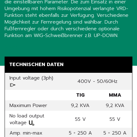
die einstellbaren Parameter. Die zum Einsatz in einer
Umgebung mit hohem Risikopotenzial verlangte VRD-
Funktion steht ebenfalls zur Verfügung. Verschiedene
Möglichkeit zur Fernregelung sind wählbar. Durch
Fußfernregler oder durch verschiedene optionale
Funktion am WIG-Schweißbrenner z.B. UP-DOWN.
Share
TECHNISCHEN DATEN
Input voltage (3ph)
400V - 50/60Hz
TIG
MMA
Maximum Power
9,2 KVA
9,2 KVA
No load output
55 V
55 V
voltage
Amp. min-max
5 ÷ 250 A
5 ÷ 250 A