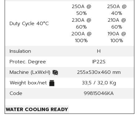
250A @
250A @
50%
40%
230A @
210A @
Duty Cycle 40°C
60%
60%
200A @
190A @
100%
100%
Insulation
H
Protec. Degree
IP22S
Machine (LxWxH)
255x530x460 mm
Weight box/net
33,5 / 32,0 Kg
Code
99815046KA
WATER COOLING READY