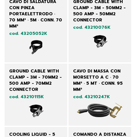
CAVO DI SALDATURA
GROUND CABLE WITH
CON PINZA
CLAMP - 3M - 50MM2 -
PORTAELETTRODO ·
500 AMP - 50MM2
70 MM² · 5M · CONN. 70
CONNECTOR
MM²
cod. 43210076K
cod. 43205052K
GROUND CABLE WITH
CAVO DI MASSA CON
CLAMP - 3M - 70MM2 -
MORSETTO A C · 70
500 AMP - 70MM2
MM² · 5 MT · CONN. 95
CONNECTOR
MM²
cod. 43210115K
cod. 43210247K
COOLING LIQUID - 5
COMANDO A DISTANZA