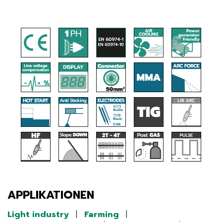
APPLIKATIONEN
Light industry
|
Farming
|