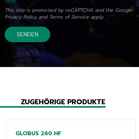
Seite.
This site is protected by reCAPTCHA and the Google
Privacy Policy
and
Terms of Service
apply.
ZUGEHÖRIGE PRODUKTE
GLOBUS 260 HF