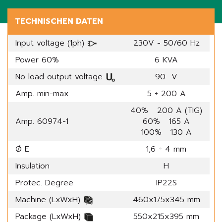
TECHNISCHEN DATEN
Input voltage (1ph)
230V - 50/60 Hz
Power 60%
6 KVA
No load output voltage
90 V
Amp. min-max
5 ÷ 200 A
40% 200 A (TIG)
Amp. 60974-1
60% 165 A
100% 130 A
Ø E
1,6 ÷ 4 mm
Insulation
H
Protec. Degree
IP22S
Machine (LxWxH)
460x175x345 mm
Package (LxWxH)
550x215x395 mm