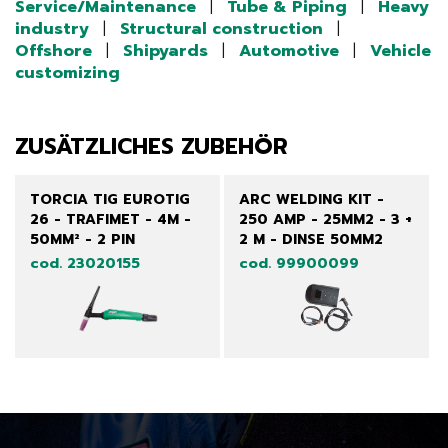
Service/Maintenance
|
Tube & Piping
|
Heavy
industry
|
Structural construction
|
Offshore
|
Shipyards
|
Automotive
|
Vehicle
customizing
ZUSÄTZLICHES ZUBEHÖR
TORCIA TIG EUROTIG
ARC WELDING KIT -
26 - TRAFIMET - 4M -
250 AMP - 25MM2 - 3 +
50MM² - 2 PIN
2 M - DINSE 50MM2
cod. 23020155
cod. 99900099