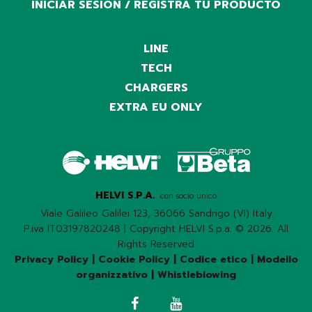
INICIAR SESIÓN / REGISTRA TU PRODUCTO
LINE
TECH
CHARGERS
EXTRA EU ONLY
HELVI S.P.A.
con socio unico
Viale Galileo Galilei 123, 36066 Sandrigo (VI) Italy
P.iva IT03197820248 | Copyright HELVI S.p.a. © 2026. All
Rights Reserved
Privacy Policy
|
Cookie Policy
|
Codice etico
|
Modello
organizzativo
|
Whistleblowing