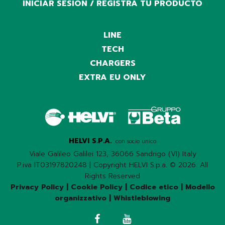
INICIAR SESIÓN / REGISTRA TU PRODUCTO
LINE
TECH
CHARGERS
EXTRA EU ONLY
HELVI S.P.A.
con socio unico
Viale Galileo Galilei 123, 36066 Sandrigo (VI) Italy
P.iva IT03197820248 | Copyright HELVI S.p.a. © 2026. All
Rights Reserved
Privacy Policy
|
Cookie Policy
|
Codice etico
|
Modello
organizzativo
|
Whistleblowing