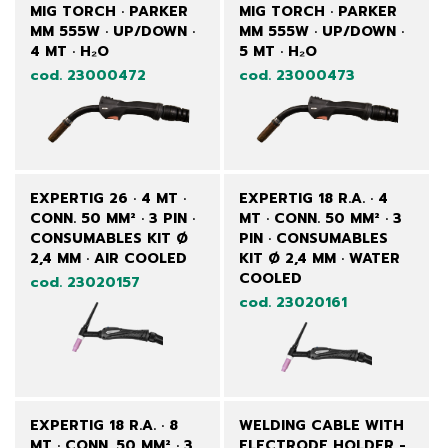
MIG TORCH · PARKER
MIG TORCH · PARKER
MM 555W · UP/DOWN ·
MM 555W · UP/DOWN ·
4 MT · H₂O
5 MT · H₂O
cod. 23000472
cod. 23000473
EXPERTIG 26 · 4 MT ·
EXPERTIG 18 R.A. · 4
CONN. 50 MM² · 3 PIN ·
MT · CONN. 50 MM² · 3
CONSUMABLES KIT Ø
PIN · CONSUMABLES
2,4 MM · AIR COOLED
KIT Ø 2,4 MM · WATER
COOLED
cod. 23020157
cod. 23020161
EXPERTIG 18 R.A. · 8
WELDING CABLE WITH
MT · CONN. 50 MM² · 3
ELECTRODE HOLDER -