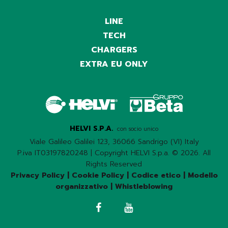
LINE
TECH
CHARGERS
EXTRA EU ONLY
HELVI S.P.A.
con socio unico
Viale Galileo Galilei 123, 36066 Sandrigo (VI) Italy
P.iva IT03197820248 | Copyright HELVI S.p.a. © 2026. All
Rights Reserved
Privacy Policy
|
Cookie Policy
|
Codice etico
|
Modello
organizzativo
|
Whistleblowing