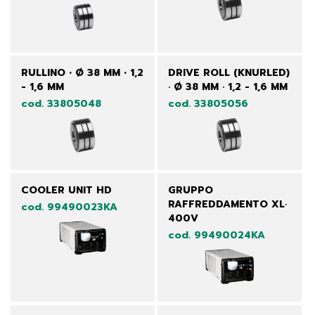
RULLINO • Ø 38 MM • 1,2
DRIVE ROLL (KNURLED)
- 1,6 MM
· Ø 38 MM · 1,2 - 1,6 MM
cod. 33805048
cod. 33805056
COOLER UNIT HD
GRUPPO
RAFFREDDAMENTO XL·
cod. 99490023KA
400V
cod. 99490024KA