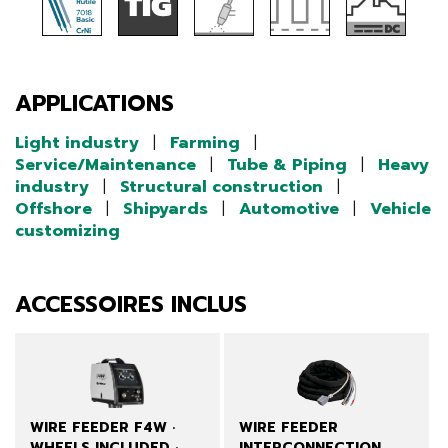
APPLICATIONS
Light industry
|
Farming
|
Service/Maintenance
|
Tube & Piping
|
Heavy
industry
|
Structural construction
|
Offshore
|
Shipyards
|
Automotive
|
Vehicle
customizing
ACCESSOIRES INCLUS
WIRE FEEDER F4W ·
WIRE FEEDER
WHEELS INCLUDED ·
INTERCONNECTION