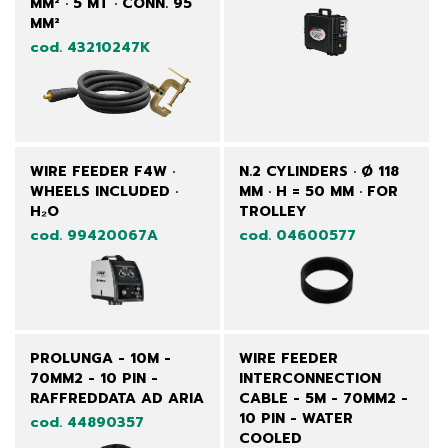
MM² · 5 MT · CONN. 95
MM²
cod. 43210247K
WIRE FEEDER F4W ·
N.2 CYLINDERS · Ø 118
WHEELS INCLUDED ·
MM · H = 50 MM · FOR
H₂O
TROLLEY
cod. 99420067A
cod. 04600577
PROLUNGA - 10M -
WIRE FEEDER
70MM2 - 10 PIN -
INTERCONNECTION
RAFFREDDATA AD ARIA
CABLE - 5M - 70MM2 -
10 PIN - WATER
cod. 44890357
COOLED