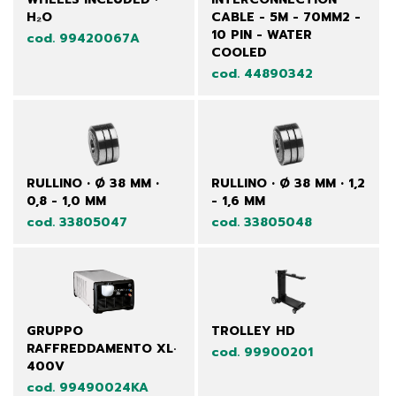
H₂O
CABLE - 5M - 70MM2 -
10 PIN - WATER
cod. 99420067A
COOLED
cod. 44890342
RULLINO • Ø 38 MM •
RULLINO • Ø 38 MM • 1,2
0,8 - 1,0 MM
- 1,6 MM
cod. 33805047
cod. 33805048
GRUPPO
TROLLEY HD
RAFFREDDAMENTO XL·
cod. 99900201
400V
cod. 99490024KA