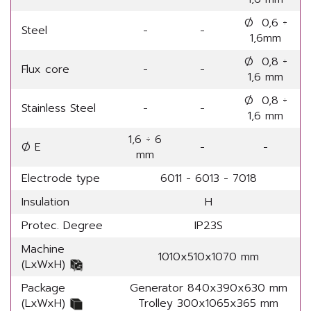
Ø 0,6 ÷
Steel
-
-
1,6mm
Ø 0,8 ÷
Flux core
-
-
1,6 mm
Ø 0,8 ÷
Stainless Steel
-
-
1,6 mm
1,6 ÷ 6
Ø E
-
-
mm
Electrode type
6011 - 6013 - 7018
Insulation
H
Protec. Degree
IP23S
Machine
1010x510x1070 mm
(LxWxH)
Package
Generator 840x390x630 mm
(LxWxH)
Trolley 300x1065x365 mm