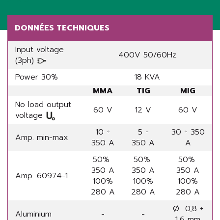
Share
DONNÉES TECHNIQUES
Input voltage
400V 50/60Hz
(3ph)
Power 30%
18 KVA
MMA
TIG
MIG
No load output
60 V
12 V
60 V
voltage
10 ÷
5 ÷
30 ÷ 350
Amp. min-max
350 A
350 A
A
50%
50%
50%
350 A
350 A
350 A
Amp. 60974-1
100%
100%
100%
280 A
280 A
280 A
Ø 0,8 ÷
Aluminium
-
-
1,6 mm