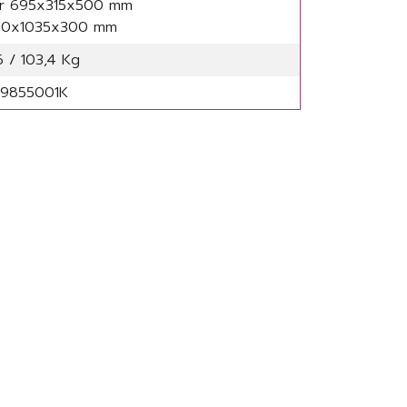
er 695x315x500 mm
510x1035x300 mm
 / 103,4 Kg
9855001K