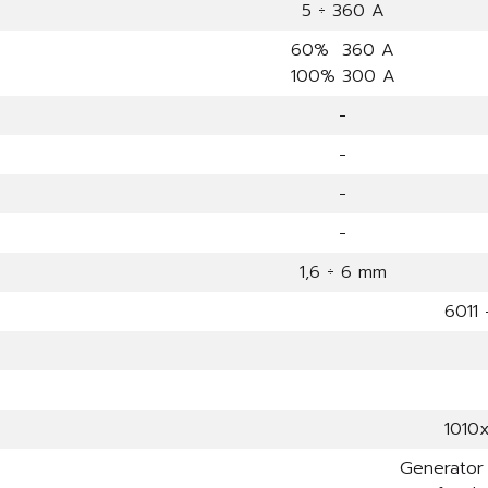
5 ÷ 360 A
60% 360 A
100% 300 A
-
-
-
-
1,6 ÷ 6 mm
6011 
1010
Generato