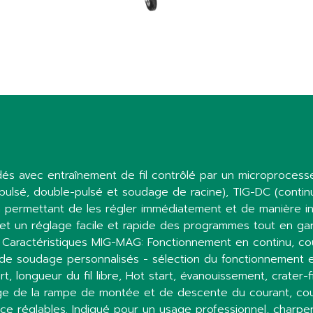
s avec entraînement de fil contrôlé par un microproces
 pulsé, double-pulsé et soudage de racine), TIG-DC (contin
 permettant de les régler immédiatement et de manière i
t un réglage facile et rapide des programmes tout en garan
. Caractéristiques MIG-MAG: Fonctionnement en continu, 
de soudage personnalisés - sélection du fonctionnement 
, longueur du fil libre, Hot start, évanouissement, crater-fil
e de la rampe de montée et de descente du courant, coura
rce réglables. Indiqué pour un usage professionnel, charpen