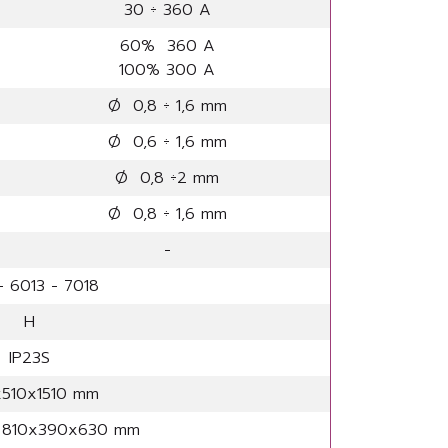
30 ÷ 360 A
60% 360 A
100% 300 A
Ø 0,8 ÷ 1,6 mm
Ø 0,6 ÷ 1,6 mm
Ø 0,8 ÷2 mm
Ø 0,8 ÷ 1,6 mm
-
- 6013 - 7018
H
IP23S
x510x1510 mm
r 810x390x630 mm