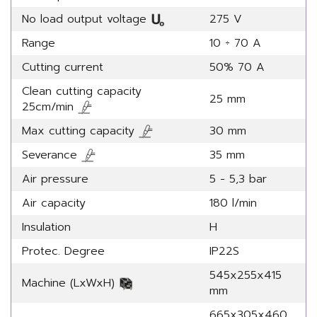
No load output voltage
275 V
Range
10 ÷ 70 A
Cutting current
50% 70 A
Clean cutting capacity
25 mm
25cm/min
Max cutting capacity
30 mm
Severance
35 mm
Air pressure
5 - 5,3 bar
Air capacity
180 l/min
Insulation
H
Protec. Degree
IP22S
545x255x415
Machine (LxWxH)
mm
665x305x460