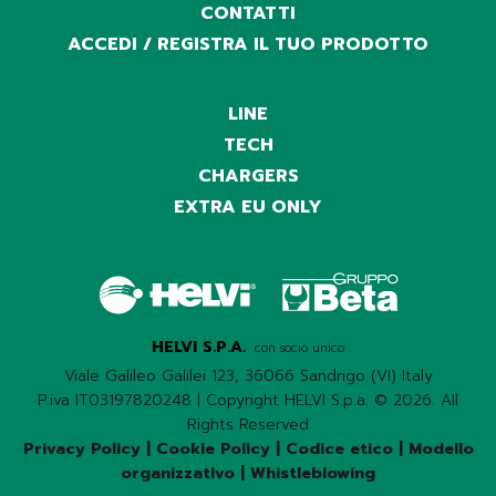
CONTATTI
ACCEDI / REGISTRA IL TUO PRODOTTO
LINE
TECH
CHARGERS
EXTRA EU ONLY
HELVI S.P.A.
con socio unico
Viale Galileo Galilei 123, 36066 Sandrigo (VI) Italy
P.iva IT03197820248 | Copyright HELVI S.p.a. © 2026. All
Rights Reserved
Privacy Policy
|
Cookie Policy
|
Codice etico
|
Modello
organizzativo
|
Whistleblowing