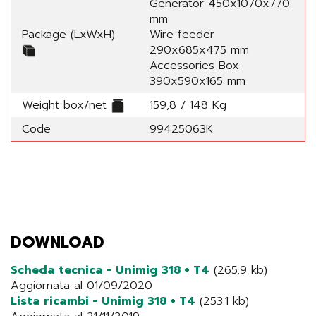
Generator 450x1070x770
mm
Package (LxWxH)
Wire feeder
290x685x475 mm
Accessories Box
390x590x165 mm
Weight box/net
159,8 / 148 Kg
Code
99425063K
DOWNLOAD
Scheda tecnica - Unimig 318 + T4
(265.9 kb)
Aggiornata al 01/09/2020
Lista ricambi - Unimig 318 + T4
(253.1 kb)