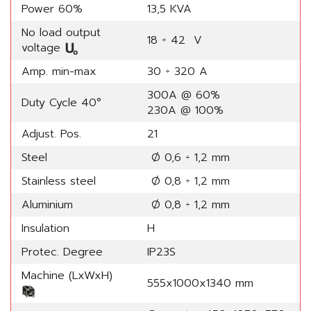
Power 60%
13,5 KVA
No load output
18 ÷ 42 V
voltage
Amp. min-max
30 ÷ 320 A
300A @ 60%
Duty Cycle 40°
230A @ 100%
Adjust. Pos.
21
Steel
Ø 0,6 ÷ 1,2 mm
Stainless steel
Ø 0,8 ÷ 1,2 mm
Aluminium
Ø 0,8 ÷ 1,2 mm
Insulation
H
Protec. Degree
IP23S
Machine (LxWxH)
555x1000x1340 mm