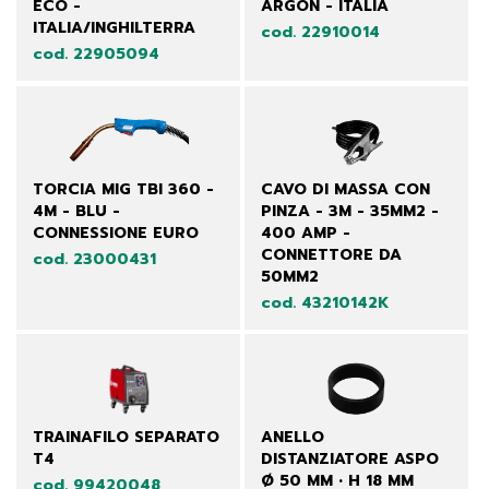
ECO -
ARGON - ITALIA
ITALIA/INGHILTERRA
cod. 22910014
cod. 22905094
TORCIA MIG TBI 360 -
CAVO DI MASSA CON
4M - BLU -
PINZA - 3M - 35MM2 -
CONNESSIONE EURO
400 AMP -
CONNETTORE DA
cod. 23000431
50MM2
cod. 43210142K
TRAINAFILO SEPARATO
ANELLO
T4
DISTANZIATORE ASPO
Ø 50 MM • H 18 MM
cod. 99420048