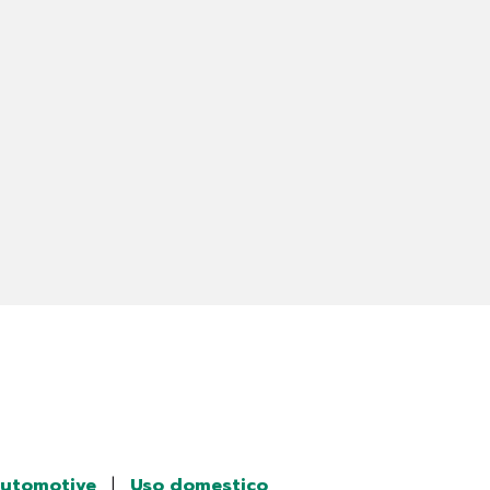
utomotive
|
Uso domestico