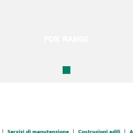
FOX RANGE
|
Servizi di manutenzione
|
Costruzioni edili
|
A