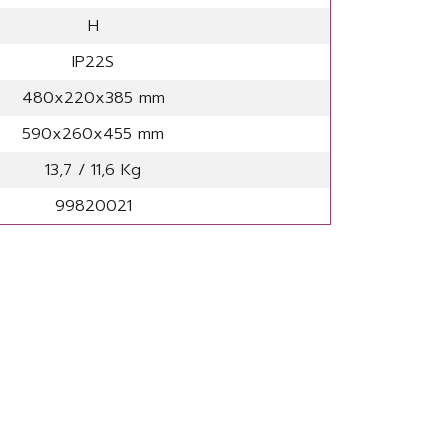
H
IP22S
480x220x385 mm
590x260x455 mm
13,7 / 11,6 Kg
99820021