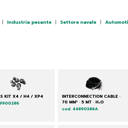
|
Industria pesante
|
Settore navale
|
Automoti
S KIT X4 / H4 / XP4
INTERCONNECTION CABLE ·
70 MM² · 5 MT · H₂O
99900286
cod. 44890386A