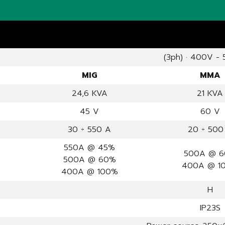
(3ph) · 400V -
MIG
MMA
24,6 KVA
21 KVA
45 V
60 V
30 ÷ 550 A
20 ÷ 500
550A @ 45%
500A @ 
500A @ 60%
400A @ 1
400A @ 100%
H
IP23S