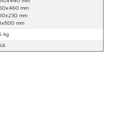
x610x440 mm
560x460 mm
600x230 mm
00x800 mm
5 kg
KA