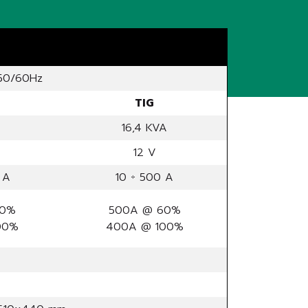
 50/60Hz
TIG
16,4 KVA
12 V
 A
10 ÷ 500 A
60%
500A @ 60%
00%
400A @ 100%