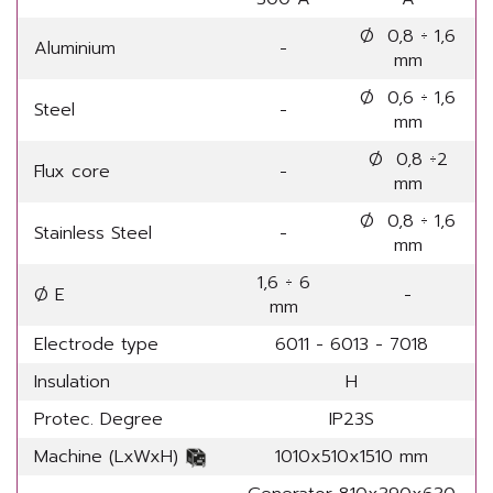
Ø 0,8 ÷ 1,6
Aluminium
-
mm
Ø 0,6 ÷ 1,6
Steel
-
mm
Ø 0,8 ÷2
Flux core
-
mm
Ø 0,8 ÷ 1,6
Stainless Steel
-
mm
1,6 ÷ 6
Ø E
-
mm
Electrode type
6011 - 6013 - 7018
Insulation
H
Protec. Degree
IP23S
Machine (LxWxH)
1010x510x1510 mm