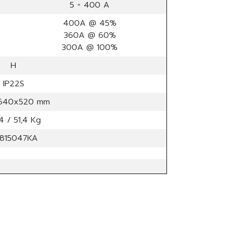
5 ÷ 400 A
400A @ 45%
360A @ 60%
300A @ 100%
H
IP22S
640x520 mm
4 / 51,4 Kg
815047KA