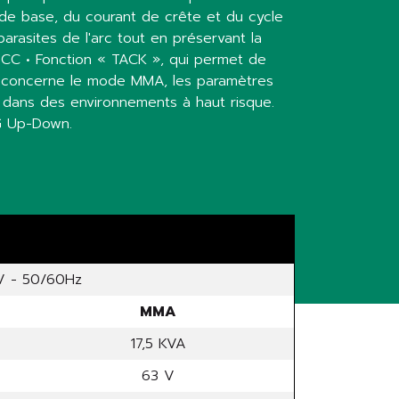
de base, du courant de crête et du cycle
arasites de l'arc tout en préservant la
 CC • Fonction « TACK », qui permet de
ui concerne le mode MMA, les paramètres
on dans des environnements à haut risque.
IG Up-Down.
 - 50/60Hz
MMA
17,5 KVA
63 V