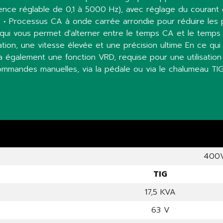
nce réglable de 0,1 à 5000 Hz), avec réglage du courant 
. • Processus CA à onde carrée arrondie pour réduire les p
 qui vous permet d'alterner entre le temps CA et le temps
ation, une vitesse élevée et une précision ultime En ce q
y a également une fonction VRD, requise pour une utilisati
 commandes manuelles, via la pédale ou via le chalumeau T
400V
TIG
17,5 KVA
63 V