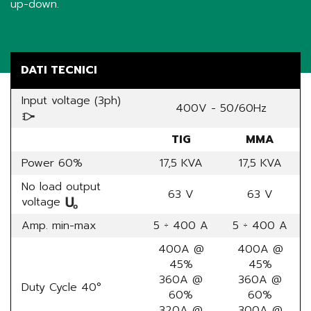
up-down.
Share
DATI TECNICI
Input voltage (3ph)
400V - 50/60Hz
TIG
MMA
Power 60%
17,5 KVA
17,5 KVA
No load output
63 V
63 V
voltage
Amp. min-max
5 ÷ 400 A
5 ÷ 400 A
400A @
400A @
45%
45%
360A @
360A @
Duty Cycle 40°
60%
60%
320A @
300A @